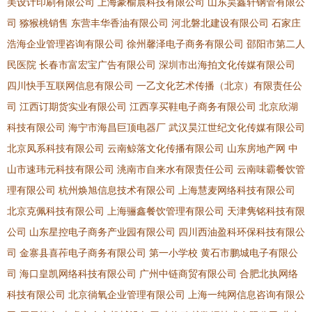
美设计印刷有限公司
上海豪榆晨科技有限公司
山东昊鑫轩钢管有限公
司
猕猴桃销售
东营丰华香油有限公司
河北磐北建设有限公司
石家庄
浩海企业管理咨询有限公司
徐州馨泽电子商务有限公司
邵阳市第二人
民医院
长春市富宏宝广告有限公司
深圳市出海拍文化传媒有限公司
四川快手互联网信息有限公司
一乙文化艺术传播（北京）有限责任公
司
江西订期货实业有限公司
江西享买鞋电子商务有限公司
北京欣湖
科技有限公司
海宁市海昌巨顶电器厂
武汉昊江世纪文化传媒有限公司
北京凤系科技有限公司
云南鲸落文化传播有限公司
山东房地产网
中
山市速玮元科技有限公司
洮南市自来水有限责任公司
云南味霸餐饮管
理有限公司
杭州焕旭信息技术有限公司
上海慧麦网络科技有限公司
北京克佩科技有限公司
上海骊鑫餐饮管理有限公司
天津隽铭科技有限
公司
山东星控电子商务产业园有限公司
四川西油盈科环保科技有限公
司
金寨县喜莋电子商务有限公司
第一小学校
黄石市鹏城电子有限公
司
海口皇凯网络科技有限公司
广州中链商贸有限公司
合肥北执网络
科技有限公司
北京徜氧企业管理有限公司
上海一纯网信息咨询有限公