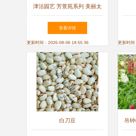
津沽园艺 芳萱苑系列 美丽太
阳花种子 花卉种子 花种子 家
查看详情
庭种植 阳台栽培 1包-津沽园
更新时间：2026-08-06 18:55:36
更新时间：20
艺-价格 报价 图片
白刀豆
吊钟