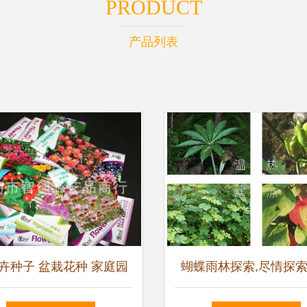
PRODUCT
产品列表
卉种子 盆栽花种 家庭园
蝴蝶雨林探索,尽情探