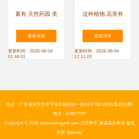
素有 天然药园 美
这种植物,花里有
誉的庆元,这些花花
蜜糖 ,过去农村娃
查看详情
查看详情
草草你都认识吗
爱采食,殊不知根茎
更新时间：2026-08-04
更新时间：2026-08-04
01:48:01
12:11:03
更珍贵
地址：广东省东莞市常平镇木棆创业一路34号7栋106室(集群注册)
电话：1382770**
Copyright © 2026
www.zhongye9.com
花卉种子
春诚花卉种业
版权
所有
Sitemap