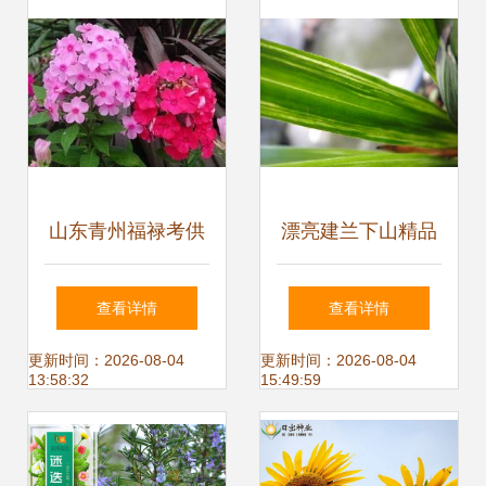
子|花卉盆景|供应
源 供应信息
信息|597苗木网
山东青州福禄考供
漂亮建兰下山精品
应基地 价格优惠
矮种水晶 未见花
查看详情
查看详情
批发 供应各种草花
更新时间：2026-08-04
更新时间：2026-08-04
13:58:32
15:49:59
山东青州丽颖花卉