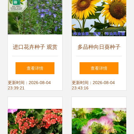
苗木基地 山东草
花,青州草花,草花
基地,绿化苗木基
进口花卉种子 观赏
多品种向日葵种子
地,山东绿化苗木
花种子 迷迭香种子
肥 花卉种子 观赏
查看详情
查看详情
花卉种子 四季易种
矮生食用榨油油葵
更新时间：2026-08-04
更新时间：2026-08-04
23:39:21
23:43:16
花种子
种籽盆栽