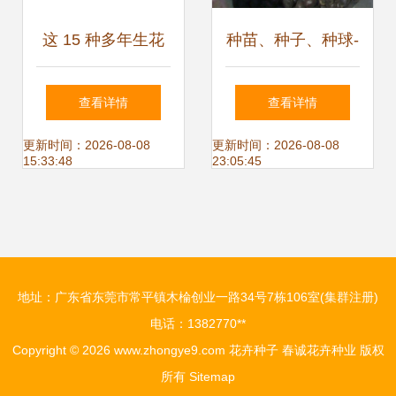
这 15 种多年生花
种苗、种子、种球-
卉种子,超好种,别
批发出售 花卉种子
查看详情
查看详情
错过
牡丹种子 牡丹花种
更新时间：2026-08-08
更新时间：2026-08-08
15:33:48
23:05:45
子-种苗、种子、种
球尽在.
地址：广东省东莞市常平镇木棆创业一路34号7栋106室(集群注册)
电话：1382770**
Copyright © 2026
www.zhongye9.com
花卉种子
春诚花卉种业
版权
所有
Sitemap