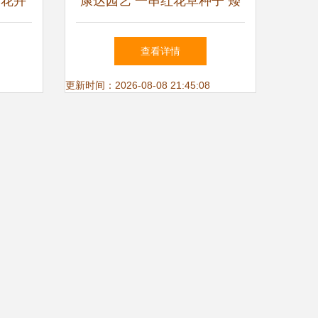
用花卉
康达园艺 一串红花草种子 矮
株可入
串红花种子 春秋四季播种花
查看详情
卉种 花卉种子、种苗 爆仗红
更新时间：2026-08-08 21:45:08