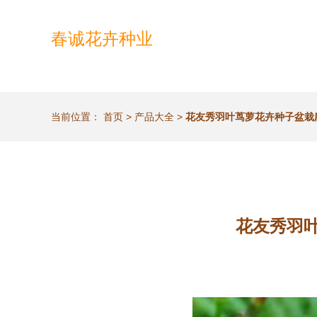
春诚花卉种业
当前位置：
首页
>
产品大全
>
花友秀羽叶茑萝花卉种子盆栽
花友秀羽