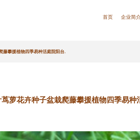
首页
企业简
爬藤攀援植物四季易种活庭院阳台.
叶茑萝花卉种子盆栽爬藤攀援植物四季易种活