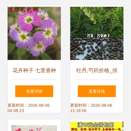
花卉种子 七里香种
牡丹,芍药价格_供
子 芳香草花卉植物
牡丹,芍药,绿化树
查看详情
查看详情
阳台盆栽易种维吉
苗,花卉种苗_山东
更新时间：2026-08-06
更新时间：2026-08-06
04:08:23
15:18:06
尼亚紫罗兰优惠价
菏泽市牡丹,芍药生