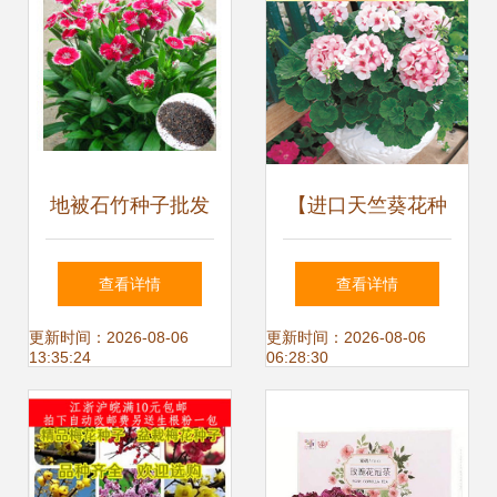
2元,花卉种子精心
产供应.
为您挑选-麦尔网购
导航-网购宝
地被石竹种子批发
【进口天竺葵花种
优质商家置顶推荐
子】最新最全进口
查看详情
查看详情
产品
天竺葵花种子 产品
更新时间：2026-08-06
更新时间：2026-08-06
13:35:24
06:28:30
参考信息