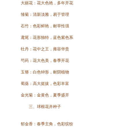
大丽花：花大色艳，多年开花
雏菊：清新淡雅，易于管理
石竹：色彩鲜艳，耐旱性强
鸢尾：花形独特，蓝色紫色系
牡丹：花中之王，雍容华贵
芍药：花大色美，春季开花
玉簪：白色钟形，耐阴植物
蜀葵：高大挺拔，色彩丰富
金光菊：金黄色，夏季盛开
三、球根花卉种子
郁金香：春季主角，色彩缤纷