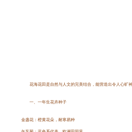
花海花田是自然与人文的完美结合，能营造出令人心旷神
一、一年生花卉种子
金盏花：橙黄花朵，耐寒易种
矢车菊：蓝色系代表，欧洲田园风