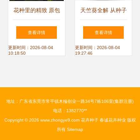
花种里的精致 原包
天竺葵全解 从种子
装精品花种，观花
到苗木的市场价格
查看详情
查看详情
勿缺的园艺秘诀
与生产指南
更新时间：2026-08-04
更新时间：2026-08-04
10:18:50
19:27:46
地址：广东省东莞市常平镇木棆创业一路34号7栋106室(集群注册)
电话：1382770**
Copyright © 2026
www.zhongye9.com
花卉种子
春诚花卉种业
版权
所有
Sitemap