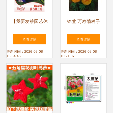
【我要发芽园艺休
锦萱 万寿菊种子
闲旗舰店】我要发
别称: 臭芙蓉、万
查看详情
查看详情
芽 花卉种子 蓝鸟
寿灯、蜂窝菊、臭
更新时间：2026-08-08
更新时间：2026-08-08
16:54:45
10:21:07
耧斗菜种子 蓝漏斗
菊花、蝎子菊 家庭
菜 夜莺 漏斗菜 适
种植实用装 阳台室
宜作花坛 花境 盆
内盆栽花卉种子 庭
栽及切花 55粒/包 -
院花种子 瓜果蔬菜