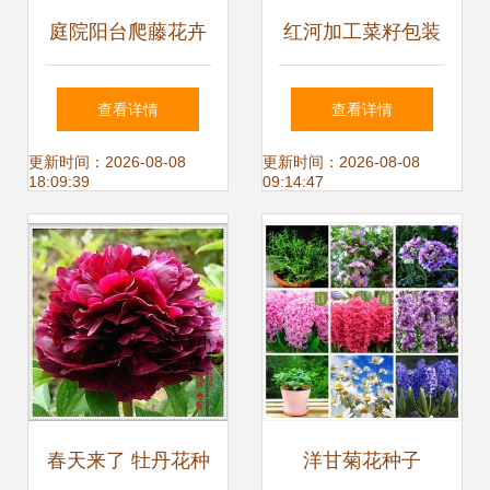
庭院阳台爬藤花卉
红河加工菜籽包装
苏宁易购
种子:亚马逊:家居
花种籽 五星花种子
袋电话 花卉种子包
查看详情
查看详情
装修
茑萝种子 羽叶茑萝
装袋 来样定制 在
更新时间：2026-08-08
更新时间：2026-08-08
18:09:39
09:14:47
圆叶茑萝
线下单
春天来了 牡丹花种
洋甘菊花种子