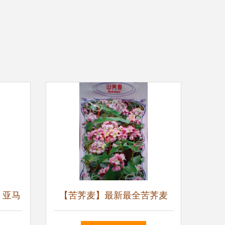
- 亚马
【苦荠麦】最新最全苦荠麦