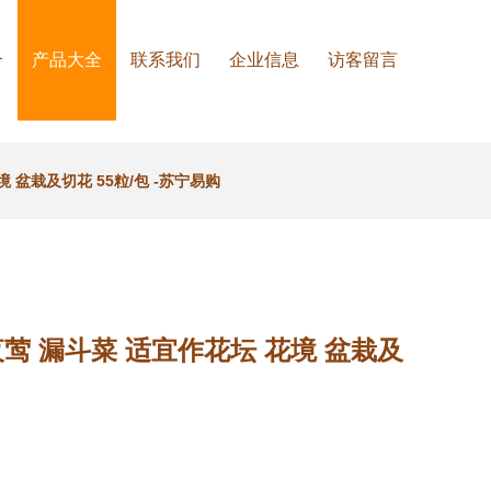
介
产品大全
联系我们
企业信息
访客留言
盆栽及切花 55粒/包 -苏宁易购
莺 漏斗菜 适宜作花坛 花境 盆栽及