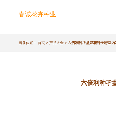
春诚花卉种业
当前位置：
首页
>
产品大全
>
六倍利种孑盆栽花种子籽室内
六倍利种孑